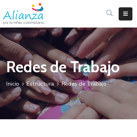
Inicio
La
Alianza
Redes de Trabajo
Documentos
Prensa
Inicio
Estructura
Redes de Trabajo
Sé
Parte
De
Alianza
Participación
De