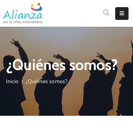
Inicio
La
Alianza
¿Quiénes somos?
Documentos
Prensa
Inicio
¿Quiénes somos?
Sé
Parte
De
Alianza
Participación
De