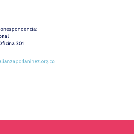
correspondencia:
onal
Oficina 201
lianzaporlaninez.org.co