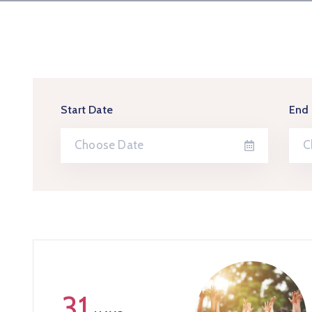
Start Date
End
31