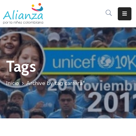
Inicio
La
Alianza
Tags
Documentos
Prensa
Inicio
Archive by tag carrera"
Sé
Parte
De
Alianza
Participación
De