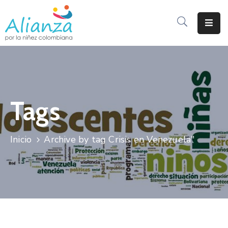
Inicio
La
Alianza
Tags
Documentos
Prensa
Inicio
Archive by tag Crisis en Venezuela"
Sé
Parte
De
Alianza
Participación
De