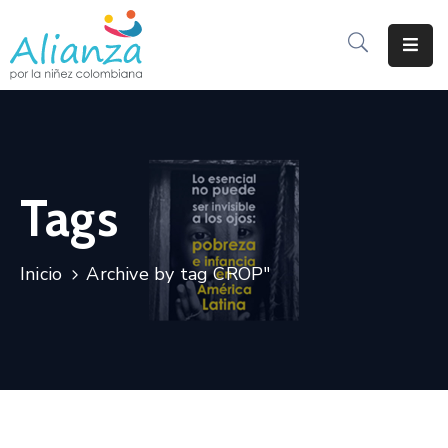
Inicio
La
Alianza
Tags
Documentos
Prensa
Inicio
Archive by tag CROP"
Sé
Parte
De
Alianza
Participación
De