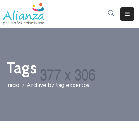
Inicio
La
Alianza
Tags
Documentos
Prensa
Inicio
Archive by tag expertos"
Sé
Parte
De
Alianza
Participación
De