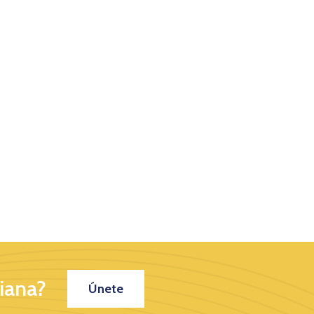
iana?
Únete