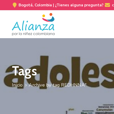
Bogotá, Colombia |
¿Tienes alguna pregunta?
Tags
Inicio
Archive by tag REDHNNA"