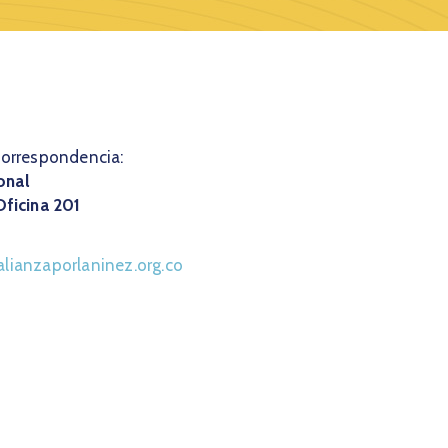
correspondencia:
onal
Oficina 201
lianzaporlaninez.org.co