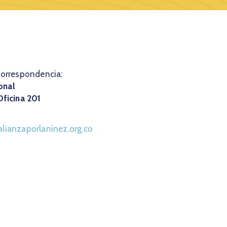
correspondencia:
onal
Oficina 201
lianzaporlaninez.org.co