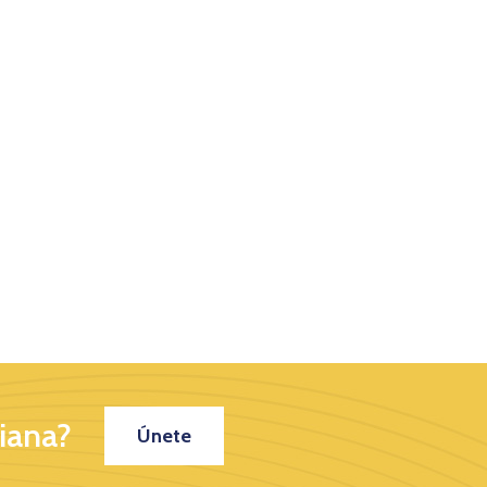
iana?
Únete