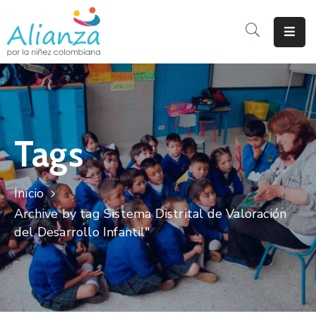
Inicio
La
Alianza
Tags
Documentos
Prensa
Inicio
Sé
Archive by tag Sistema Distrital de Valoración
Parte
del Desarrollo Infantil"
De
Alianza
Participación
De