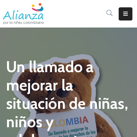
Inicio
La
Alianza
Un llamado a
Documentos
Prensa
mejorar la
Sé
Parte
situación de niñas,
De
Alianza
niños y
Participación
De