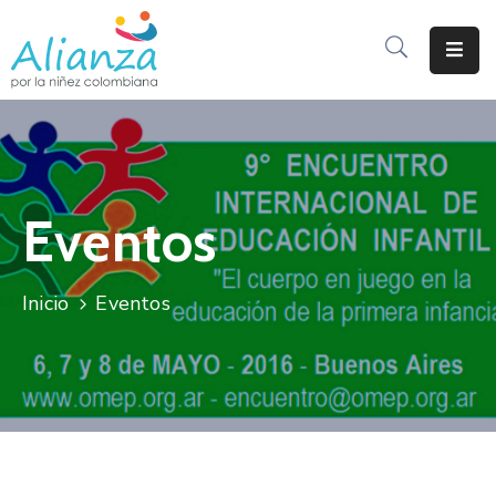
Inicio
La
Alianza
Eventos
Documentos
Prensa
Inicio
Eventos
Sé
Parte
De
Alianza
Participación
De