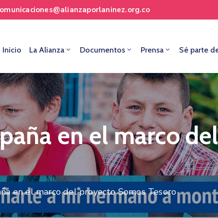
comunicaciones@alianzaporlaninez.org.co
Inicio
La Alianza
Documentos
Prensa
Sé parte d
mpaña en el marco de
paña en el marco del proyecto Somos Tesoro