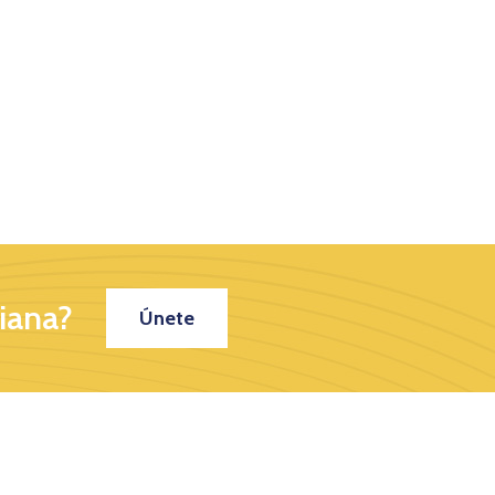
iana?
Únete