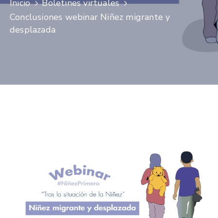
Inicio
Boletines virtuales
Niñez
Conclusiones webinar Niñez migrante y
Contáctanos
desplazada