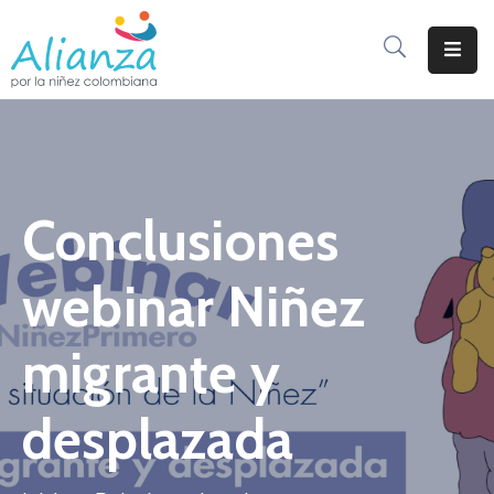
Inicio
La
Alianza
Conclusiones
Documentos
Prensa
webinar Niñez
Sé
Parte
migrante y
De
Alianza
desplazada
Participación
De