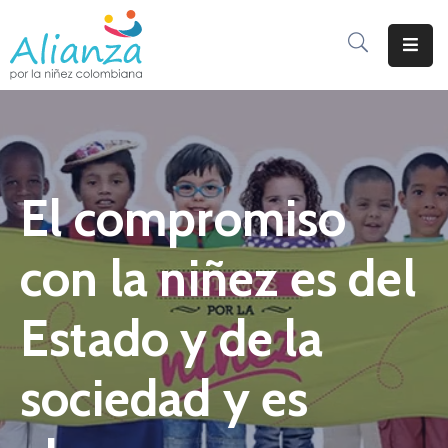
Inicio
La
Alianza
El compromiso
Documentos
Prensa
con la niñez es del
Sé
Parte
Estado y de la
De
Alianza
sociedad y es
Participación
De