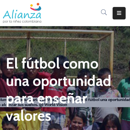
Inicio
La
Alianza
El fútbol como
Documentos
Prensa
una oportunidad
Sé
Parte
para enseñar
De
Alianza
valores
Participación
De