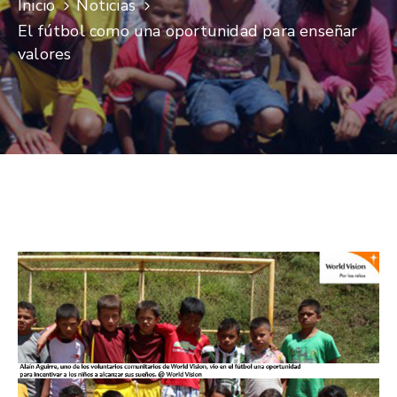
Inicio
Noticias
Niñez
El fútbol como una oportunidad para enseñar
Contáctanos
valores