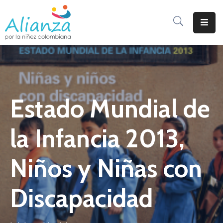
Inicio
La
Alianza
Estado Mundial de
Documentos
Prensa
la Infancia 2013,
Sé
Parte
Niños y Niñas con
De
Alianza
Discapacidad
Participación
De