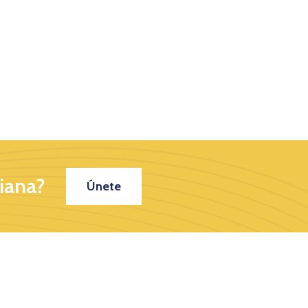
iana?
Únete