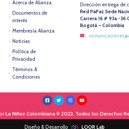
Acerca de Alianza
Dirección entrega de 
Red PaPaz Sede Naci
Documentos de
Carrera 16 # 93a -36 
interés
Bogotá – Colombia
Membresía Alianza
comunicaciones@a
Noticias
Política de
Privacidad
Términos &
Condiciones
Por La Niñez Colombiana © 2023. Todos los Derechos R
Diseño & Desarrollo
LOOR Lab