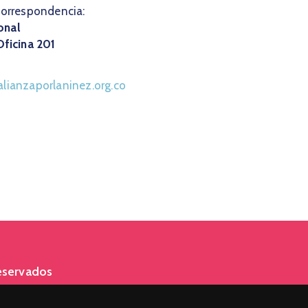
correspondencia:
onal
Oficina 201
lianzaporlaninez.org.co
eservados