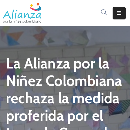
Inicio
La
Alianza
La Alianza por la
Documentos
Prensa
Niñez Colombiana
Sé
Parte
rechaza la medida
De
Alianza
proferida por el
Participación
De