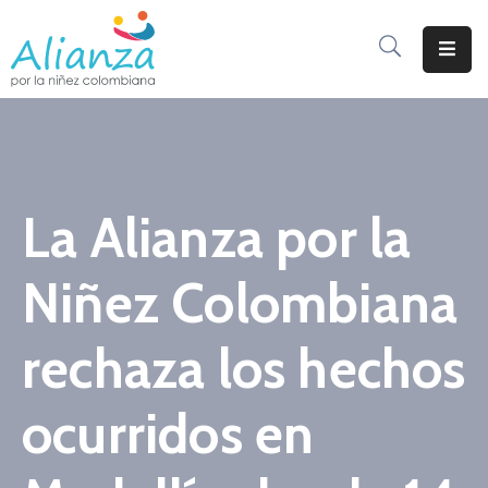
Inicio
La
Alianza
La Alianza por la
Documentos
Prensa
Niñez Colombiana
Sé
Parte
rechaza los hechos
De
Alianza
ocurridos en
Participación
De