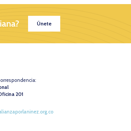
iana?
Únete
correspondencia:
onal
Oficina 201
lianzaporlaninez.org.co