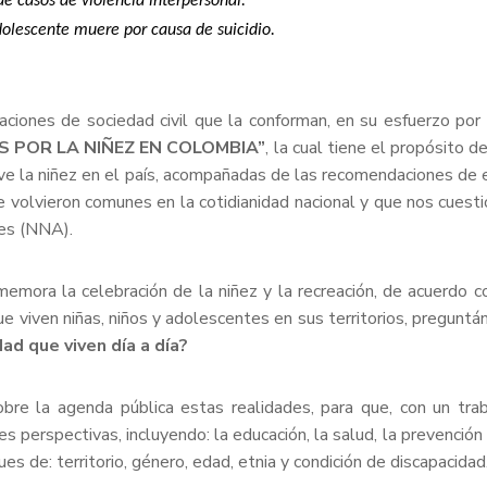
e casos de violencia interpersonal.
dolescente muere por causa de suicidio.
aciones de sociedad civil que la conforman, en su esfuerzo por 
.S POR LA NIÑEZ EN COLOMBIA”
, la cual tiene el propósito d
vive la niñez en el país, acompañadas de las recomendaciones de 
se volvieron comunes en la cotidianidad nacional y que nos cues
tes
(NNA)
.
mora la celebración de la niñez y la recreación, de acuerdo 
 que viven niñas, niños y adolescentes en sus territorios, pregun
dad que viven día a día?
re la agenda pública estas realidades, para que, con un trab
perspectivas, incluyendo: la educación, la salud, la prevención de 
ues de: territorio, género, edad, etnia y condición de discapacida