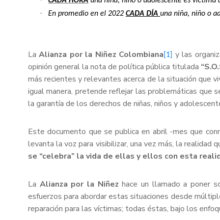
CADA HORA
una niña, niño o adolescente es víctima d
·
En promedio en el 2022
CADA DÍA
una niña, niño o a
La
Alianza por la Niñez Colombiana
y las organiz
[1]
opinión general la nota de política pública titulada
“S.O
más recientes y relevantes acerca de la situación que 
igual manera, pretende reflejar las problemáticas que 
la garantía de los derechos de niñas, niños y adolescen
Este documento que se publica en abril -mes que conme
levanta la voz para visibilizar, una vez más, la realidad
se “celebra” la vida de ellas y ellos con esta reali
La
Alianza por la Niñez
hace un llamado a poner sob
esfuerzos para abordar estas situaciones desde múltiples 
reparación para las víctimas; todas éstas, bajo los enfoq