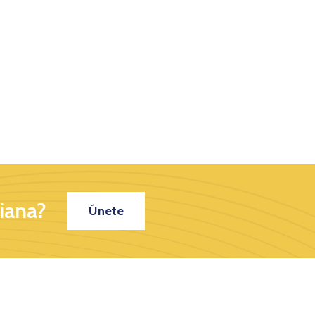
iana?
Únete