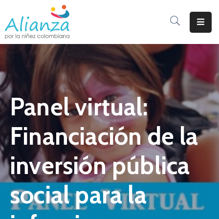
Inicio
La
Alianza
Panel virtual:
Documentos
Prensa
Financiación de la
Sé
Parte
inversión pública
De
Alianza
social para la
Participación
De