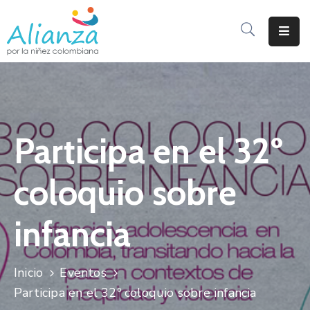
Inicio
La
Alianza
Participa en el 32º
Documentos
Prensa
coloquio sobre
Sé
Parte
infancia
De
Alianza
Inicio
Eventos
Participación
Participa en el 32º coloquio sobre infancia
De