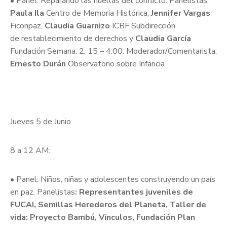
• Panel: Reparando las huellas del conflicto. Panelistas:
Paula Ila
Centro de Memoria Histórica,
Jennifer Vargas
Ficonpaz,
Claudia Guarnizo
ICBF Subdirección
de restablecimiento de derechos y
Claudia García
Fundación Semana. 2: 15 – 4:00. Moderador/Comentarista:
Ernesto Durán
Observatorio sobre Infancia
Jueves 5 de Junio
8 a 12 AM:
• Panel: Niños, niñas y adolescentes construyendo un país
en paz. Panelistas
: Representantes juveniles de
FUCAI, Semillas Herederos del Planeta, Taller de
vida:
Proyecto Bambú, Vínculos, Fundación Plan