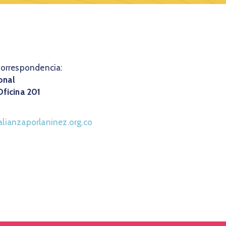
correspondencia:
onal
Oficina 201
lianzaporlaninez.org.co