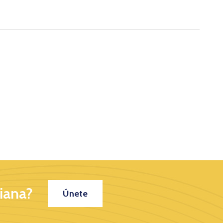
iana?
Únete