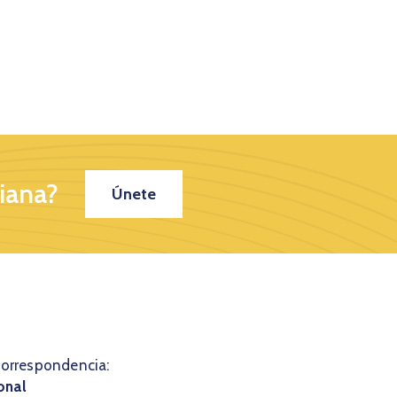
iana?
Únete
correspondencia:
onal