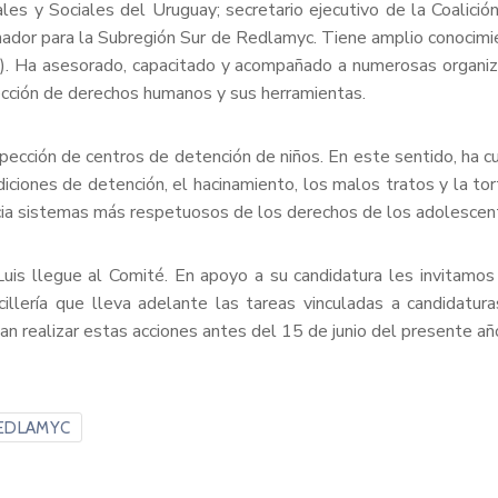
es y Sociales del Uruguay; secretario ejecutivo de la Coalició
nador para la Subregión Sur de Redlamyc. Tiene amplio conocim
). Ha asesorado, capacitado y acompañado a numerosas organiza
cción de derechos humanos y sus herramientas.
spección de centros de detención de niños. En este sentido, ha 
ondiciones de detención, el hacinamiento, los malos tratos y la to
ia sistemas más respetuosos de los derechos de los adolescen
 llegue al Comité. En apoyo a su candidatura les invitamos a 
cillería que lleva adelante las tareas vinculadas a candidatur
n realizar estas acciones antes del 15 de junio del presente añ
EDLAMYC