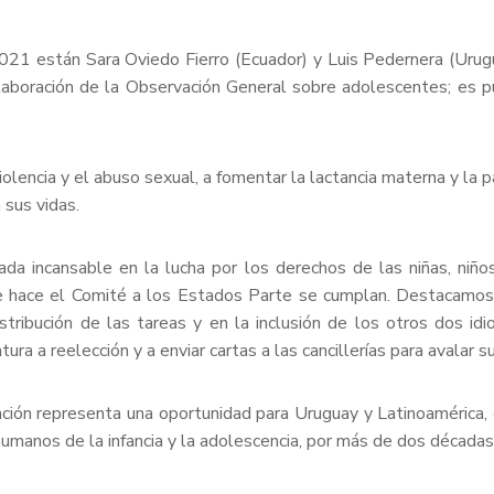
21 están Sara Oviedo Fierro (Ecuador) y Luis Pedernera (Urugu
boración de la Observación General sobre adolescentes; es pun
olencia y el abuso sexual, a fomentar la lactancia materna y la pa
 sus vidas.
ada incansable en la lucha por los derechos de las niñas, ni
e hace el Comité a los Estados Parte se cumplan. Destacamos 
istribución de las tareas y en la inclusión de los otros dos idi
ra a reelección y a enviar cartas a las cancillerías para avalar s
ción representa una oportunidad para Uruguay y Latinoamérica, d
humanos de la infancia y la adolescencia, por más de dos décadas