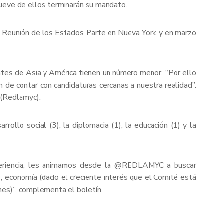
ueve de ellos terminarán su mandato.
6ª Reunión de los Estados Parte en Nueva York y en marzo
ntes de Asia y América tienen un número menor. “Por ello
n de contar con candidaturas cercanas a nuestra realidad”,
 (Redlamyc).
rollo social (3), la diplomacia (1), la educación (1) y la
xperiencia, les animamos desde la @REDLAMYC a buscar
), economía (dado el creciente interés que el Comité está
nes)”, complementa el boletín.