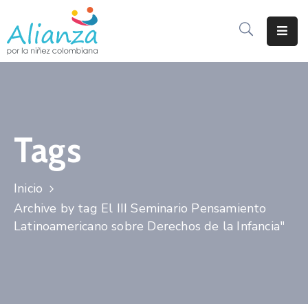
Inicio
La
Alianza
Tags
Documentos
Prensa
Inicio
Sé
Archive by tag El III Seminario Pensamiento
Parte
Latinoamericano sobre Derechos de la Infancia"
De
Alianza
Participación
De