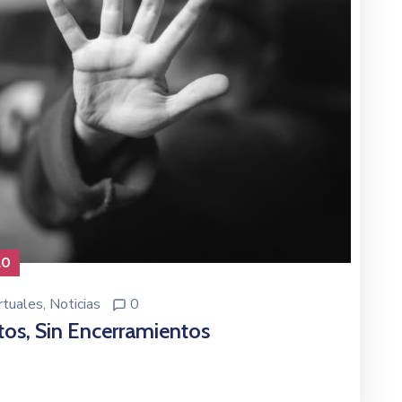
20
rtuales
‚
Noticias
0
itos, Sin Encerramientos