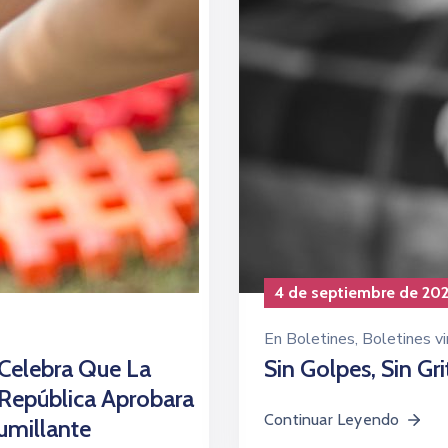
4 de septiembre de 20
En
Boletines
‚
Boletines vi
 Celebra Que La
Sin Golpes, Sin Gr
República Aprobara
Continuar Leyendo
umillante