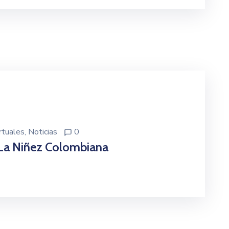
rtuales
‚
Noticias
0
 La Niñez Colombiana