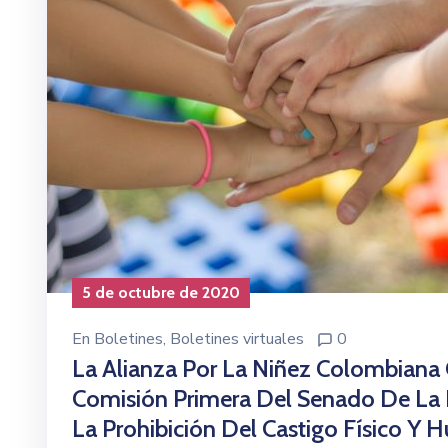
5 de octubre de 2020
En
Boletines
‚
Boletines virtuales
0
La Alianza Por La Niñez Colombiana
Comisión Primera Del Senado De La 
La Prohibición Del Castigo Físico Y H