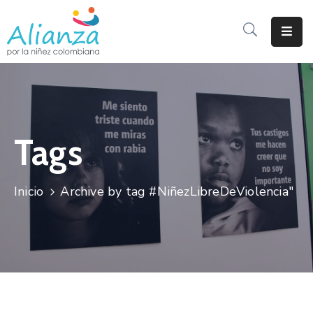
Inicio
La
Alianza
Tags
Documentos
Prensa
Inicio
Archive by tag #NiñezLibreDeViolencia"
Sé
Parte
De
Alianza
Participación
De