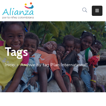
Inicio
La
Alianza
Tags
Documentos
Prensa
Inicio
Archive by tag Plan International"
Sé
Parte
De
Alianza
Participación
De