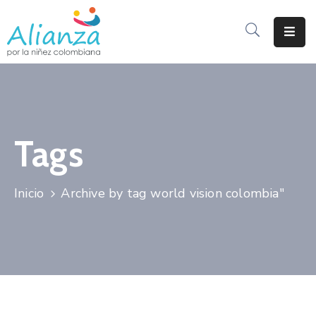
Inicio
La
Alianza
Tags
Documentos
Prensa
Inicio
Archive by tag world vision colombia"
Sé
Parte
De
Alianza
Participación
De