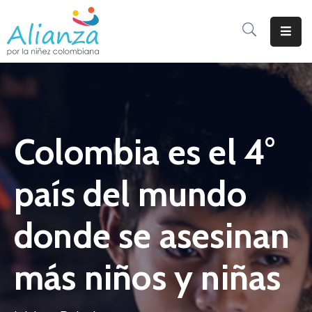
Inicio
La
Alianza
Colombia es el 4°
Documentos
Prensa
país del mundo
Sé
Parte
donde se asesinan
De
Alianza
más niños y niñas
Participación
De