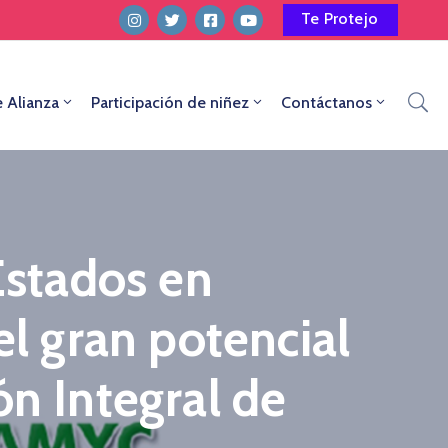
Te Protejo
e Alianza
Participación de niñez
Contáctanos
stados en
el gran potencial
ón Integral de