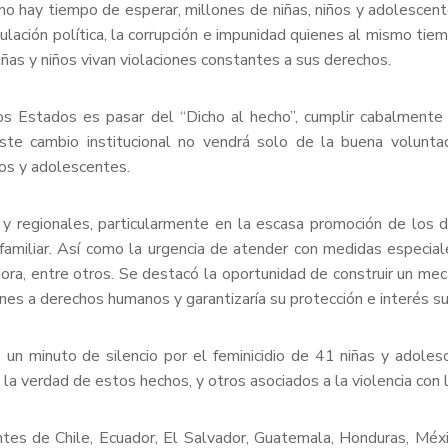
 hay tiempo de esperar, millones de niñas, niños y adolescentes
ación política, la corrupción e impunidad quienes al mismo tiem
iñas y niños vivan violaciones constantes a sus derechos.
los Estados es pasar del “Dicho al hecho”, cumplir cabalment
este cambio institucional no vendrá solo de la buena volunta
iños y adolescentes.
es y regionales, particularmente en la escasa promoción de los 
 familiar. Así como la urgencia de atender con medidas especial
jadora, entre otros. Se destacó la oportunidad de construir un m
iones a derechos humanos y garantizaría su protección e interés su
un minuto de silencio por el feminicidio de 41 niñas y adoles
 la verdad de estos hechos, y otros asociados a la violencia con l
s de Chile, Ecuador, El Salvador, Guatemala, Honduras, Méx