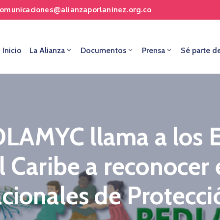
comunicaciones@alianzaporlaninez.org.co
Inicio
La Alianza
Documentos
Prensa
Sé parte d
LAMYC llama a los E
l Caribe a reconocer 
cionales de Protecci