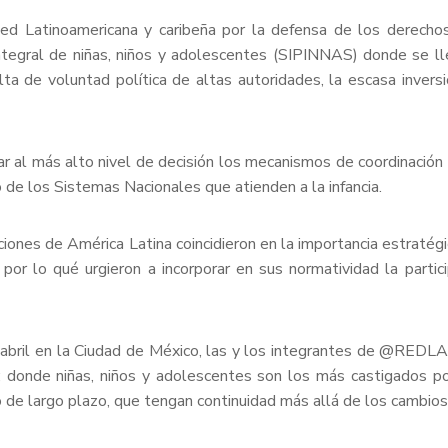
atinoamericana y caribeña por la defensa de los derechos d
tegral de niñas, niños y adolescentes (SIPINNAS) donde se ll
lta de voluntad política de altas autoridades, la escasa inversi
ar al más alto nivel de decisión los mecanismos de coordinació
de los Sistemas Nacionales que atienden a la infancia.
iones de América Latina coincidieron en la importancia estratégic
 por lo qué urgieron a incorporar en sus normatividad la part
 abril en la Ciudad de México, las y los integrantes de @REDL
da; donde niñas, niños y adolescentes son los más castigados p
e largo plazo, que tengan continuidad más allá de los cambios 