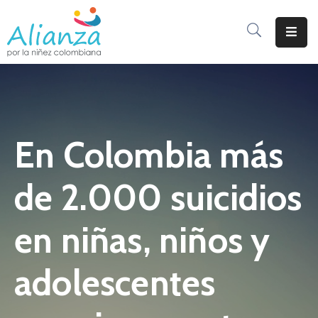
Inicio
La
Alianza
En Colombia más
Documentos
Prensa
de 2.000 suicidios
Sé
Parte
en niñas, niños y
De
Alianza
adolescentes
Participación
De