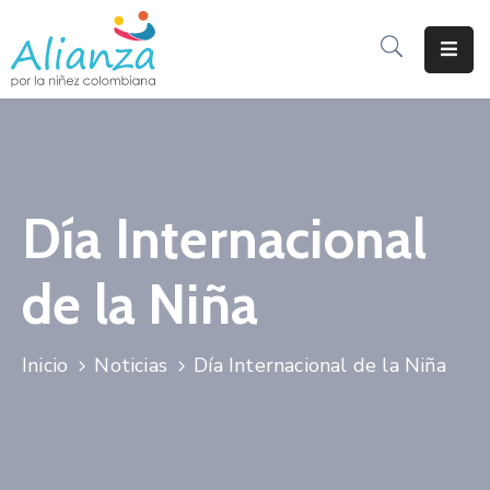
Inicio
La
Alianza
Día Internacional
Documentos
Prensa
de la Niña
Sé
Parte
Inicio
Noticias
Día Internacional de la Niña
De
Alianza
Participación
De