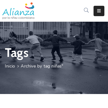
Inicio
La
Alianza
Tags
Documentos
Prensa
Inicio
Archive by tag niñas"
Sé
Parte
De
Alianza
Participación
De