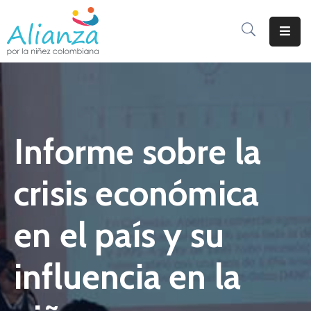
Inicio
La
Alianza
Informe sobre la
Documentos
Prensa
crisis económica
Sé
Parte
en el país y su
De
Alianza
influencia en la
Participación
De