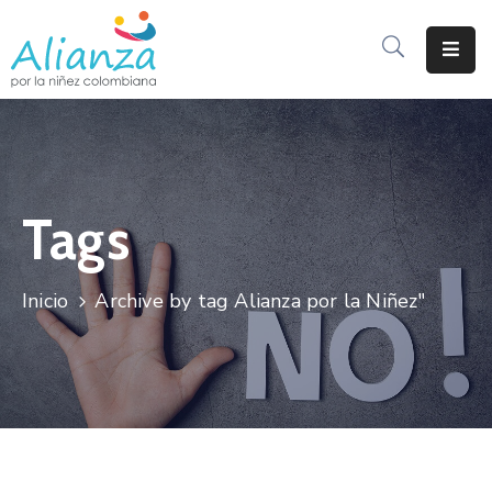
Inicio
La
Alianza
Tags
Documentos
Prensa
Inicio
Archive by tag Alianza por la Niñez"
Sé
Parte
De
Alianza
Participación
De