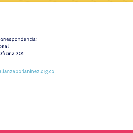
correspondencia:
onal
Oficina 201
lianzaporlaninez.org.co