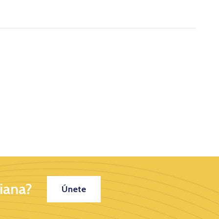
iana?
Únete