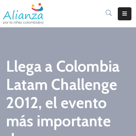
Inicio
La
Alianza
Llega a Colombia
Documentos
Prensa
Latam Challenge
Sé
Parte
2012, el evento
De
Alianza
más importante
Participación
De