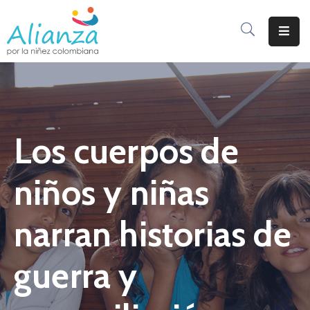
Inicio
La
Alianza
Los cuerpos de
Documentos
Prensa
niños y niñas
Sé
Parte
narran historias de
De
Alianza
guerra y
Participación
De