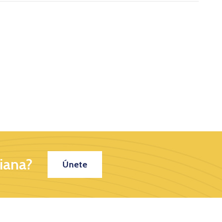
iana?
Únete