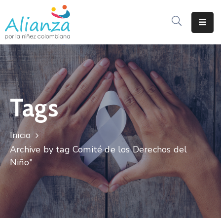
Inicio
La
Alianza
Tags
Documentos
Prensa
Inicio
Sé
Archive by tag Comité de los Derechos del
Parte
Niño"
De
Alianza
Participación
De