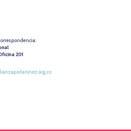
correspondencia:
onal
Oficina 201
ianzaporlaninez.org.co