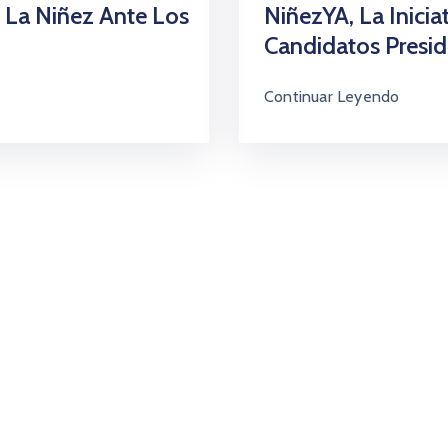
 La Niñez Ante Los
NiñezYA, La Inicia
Candidatos Presid
Continuar Leyendo
 de la Alianza por la Niñez Colomb