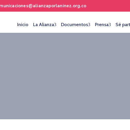
municaciones@alianzaporlaninez.org.co
Inicio
La Alianza
Documentos
Prensa
Sé par