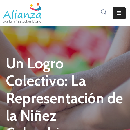
Inicio
La
Alianza
Un Logro
Documentos
Prensa
Colectivo: La
Sé
Parte
Representación de
De
Alianza
la Niñez
Participación
De