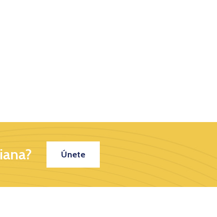
iana?
Únete