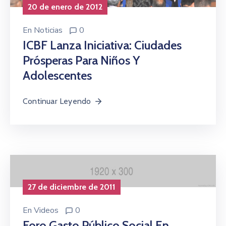
20 de enero de 2012
En
Noticias
0
ICBF Lanza Iniciativa: Ciudades
Prósperas Para Niños Y
Adolescentes
Continuar Leyendo
27 de diciembre de 2011
En
Videos
0
Foro Gasto Público Social En