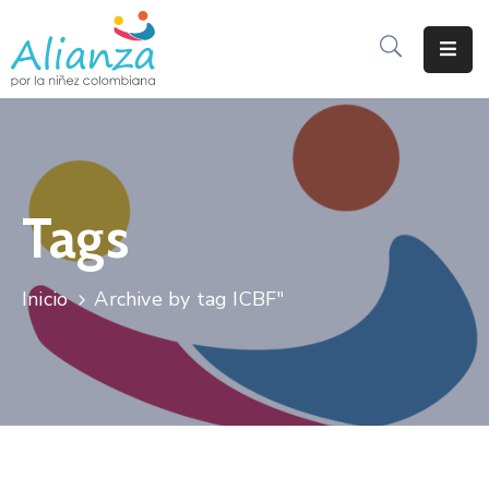
Inicio
La
Alianza
Tags
Documentos
Prensa
Inicio
Archive by tag ICBF"
Sé
Parte
De
Alianza
Participación
De