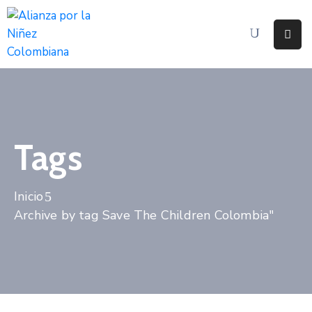
Inicio
La
Alianza
Documentos
Tags
Prensa
Inicio
Sé
Archive by tag Save The Children Colombia"
Parte
De
Alianza
Participación
De