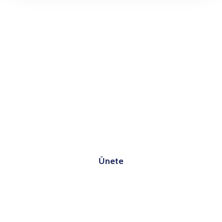
¿Cómo ser parte de la Alianza
por la Niñez Colombiana?
Únete