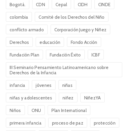
Bogotá.
CDN
Cepal
CIDH
CINDE
colombia
Comité de los Derechos del Niño
conflicto armado
Corporación Juego y Niñez
Derechos
educación
Fondo Acción
Fundación Plan
Fundación Éxito
ICBF
III Seminario Pensamiento Latinoamericano sobre
Derechos de la Infancia
infancia
jóvenes
niñas
niñas y adolescentes
niñez
NiñezYA
Niños
ONU
Plan International
primera infancia
proceso de paz
protección