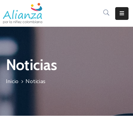
Inicio
La
Alianza
Noticias
Documentos
Prensa
Inicio
Noticias
Sé
Parte
De
Alianza
Participación
De